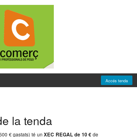
Accés tenda
e la tenda
500 € gastats) té un
XEC REGAL de 10 €
de